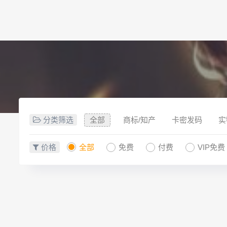
分类筛选
全部
商标/知产
卡密发码
实
价格
全部
免费
付费
VIP免费