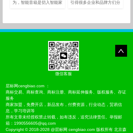
为，智能音箱是切入智能家
引得很多企业和品牌方们分
居使用场景、并易于被用户
外眼红。 在这个为王的时
接受的理想入口，而智能家
代，早已成为了一个所有新
居的开关一旦被打开，更多
媒体人无法避开的平台。
的产品和服务将快速进入消
抖音火遍大江南北，同时
费者的日常生活
微信客服
层标网cengbiao.com ：
商标交易、商标查询、商标注册、商标延伸服务、版权服务、存证
服务
商家加盟，免费开店，新品发布，付费资源，行业动态，贸易信
息，学习培训等
所有文章未经授权禁止转载，如有违反，追究法律责任。举报邮
箱：1990556605@qq.com
Copyright
©
2018-2028
@
层标网 cengbiao.com 版权所有 北京森