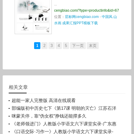
...
cengbiao.com/?type=productinfo&id=67
位置：
层标网cengbiao.com
-
中国风 山
水画 成果汇报PPT模板下载
1
2
3
4
5
下一页
末页
相关文章
超能一家人完整版 高清在线观看
部编版初中历史七下《第17课 明朝的灭亡》江苏石洋
洋
咪蒙关停，靠“伪女权”挣钱还能撑多久
《老师领进门》人教版小学语文六下课堂实录-广东惠
州市_惠阳区-许晓云
《口语交际·习作一》人教版小学语文六下课堂实录-