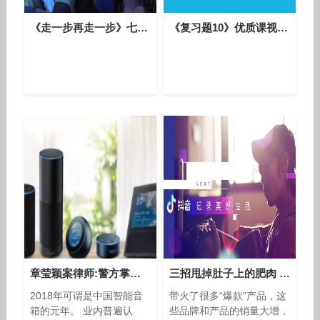
《走一步再走一步》七年级语文上册-教学能手陈老师
《复习题10》优质课视频-人教版初中数学七年级下册
章莹颖案律师:警方掌握嫌犯说明如何杀人的录音
三招甩掉肚子上的肥肉 早上吃鸡蛋有哪些好处
2018年可谓是中国智能音
带火了很多“爆款”产品，这
箱的元年。 业内普遍认
些品牌和产品的销量大增，