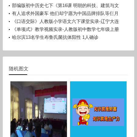
广西梧州市_蒙山县-潘少丽
部编版初中历史七下《第16课 明朝的科技、建筑与文
学》辽宁孙浩
有人追求外国豪车 他们却宁愿为中国品牌排队等仨月
《口语交际》人教版小学语文六下课堂实录-辽宁大连
市_旅顺口区-宋晨溪
《单项式》教学视频实录-人教版初中数学七年级上册
哈尔滨13名学生布鲁氏菌抗体阳性 1人确诊
随机图文