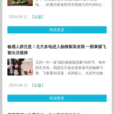
地……距离河南省郑州市西南方向约300公里
的南阳市镇平县，在实现共同富裕的道路上有
着“四副面孔”。 &
2024-04-11
【
公益
】
阅读更多
敏感人群注意！北方多地进入杨柳絮高发期 一图掌握飞
絮出没规律
又到一年一度“颠狂柳絮随风舞”的时节。每年
四五月份，我国北方就会迎来漫天的杨柳飞
絮。飞絮看似浪漫，实则恼人，尤其对过敏人
群很不友好，一不小心被这“四月飞雪”糊一
脸，就会鼻涕一把
2024-04-11
【
公益
】
阅读更多