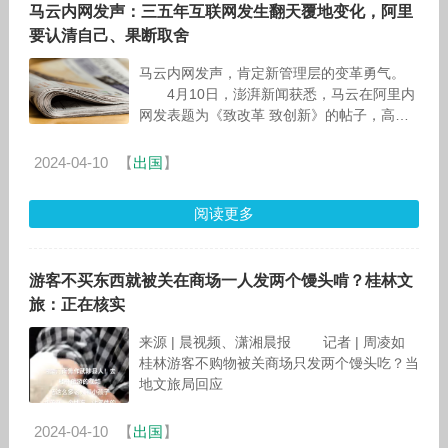
马云内网发声：三五年互联网发生翻天覆地变化，阿里
要认清自己、果断取舍
马云内网发声，肯定新管理层的变革勇气。
4月10日，澎湃新闻获悉，马云在阿里内
网发表题为《致改革 致创新》的帖子，高度
肯定蔡崇信和吴泳铭组成的新管理层的变革勇
2024-04-10
【
出国
】
阅读更多
游客不买东西就被关在商场一人发两个馒头啃？桂林文
旅：正在核实
来源 | 晨视频、潇湘晨报 记者 | 周凌如
桂林游客不购物被关商场只发两个馒头吃？当
地文旅局回应
2024-04-10
【
出国
】